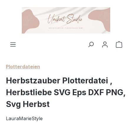
Zum Hauptinhalt springen
Ware
Plotterdateien
Herbstzauber Plotterdatei ,
Herbstliebe SVG Eps DXF PNG,
Svg Herbst
LauraMarieStyle