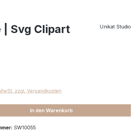
 | Svg Clipart
Unikat Studio
eis:
. MwSt. zzgl. Versandkosten
In den Warenkorb
mmer:
SW10055