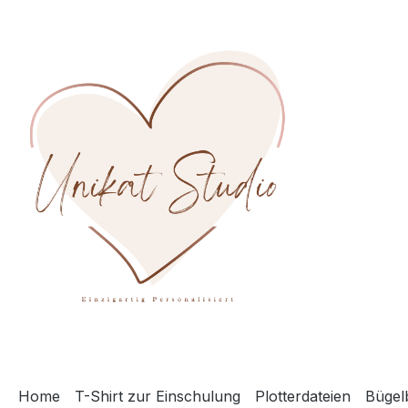
m Hauptinhalt springen
Zur Suche springen
Zur Hauptnavigation springen
Home
T-Shirt zur Einschulung
Plotterdateien
Bügelb