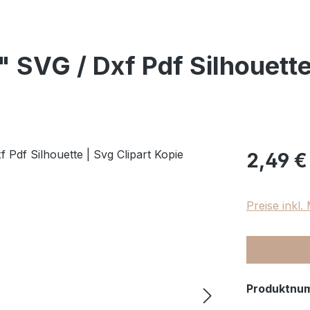
 SVG / Dxf Pdf Silhouette
Regulärer Pr
2,49 €
Preise inkl
Produktnu