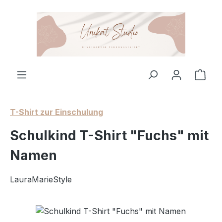
Zum Hauptinhalt springen
Ware
T-Shirt zur Einschulung
Schulkind T-Shirt "Fuchs" mit
Namen
LauraMarieStyle
Bildergalerie überspringen