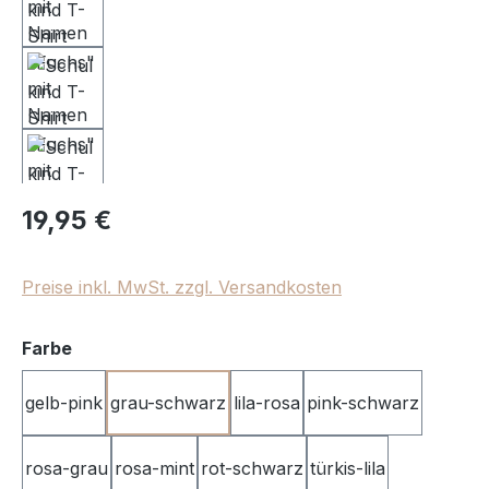
Regulärer Preis:
19,95 €
Preise inkl. MwSt. zzgl. Versandkosten
auswählen
Farbe
gelb-pink
grau-schwarz
lila-rosa
pink-schwarz
rosa-grau
rosa-mint
rot-schwarz
türkis-lila