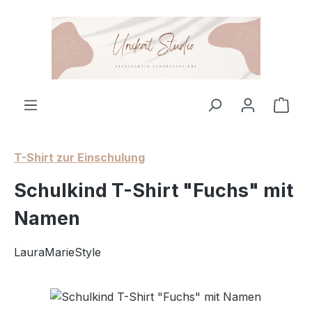
Zum Hauptinhalt springen
Ware
T-Shirt zur Einschulung
Schulkind T-Shirt "Fuchs" mit
Namen
LauraMarieStyle
Bildergalerie überspringen