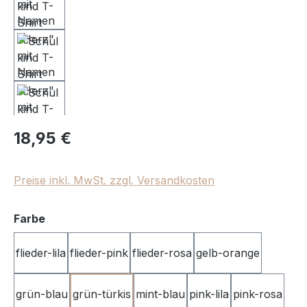
Regulärer Preis:
18,95 €
Preise inkl. MwSt. zzgl. Versandkosten
auswählen
Farbe
flieder-lila
flieder-pink
flieder-rosa
gelb-orange
grün-blau
grün-türkis
mint-blau
pink-lila
pink-rosa