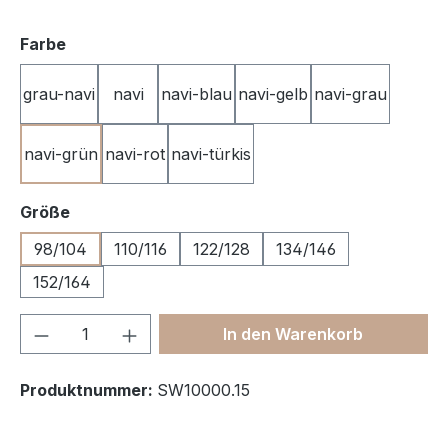
auswählen
Farbe
grau-navi
navi
navi-blau
navi-gelb
navi-grau
navi-grün
navi-rot
navi-türkis
auswählen
Größe
98/104
110/116
122/128
134/146
152/164
Produkt Anzahl: Gib den gewünschten We
In den Warenkorb
Produktnummer:
SW10000.15