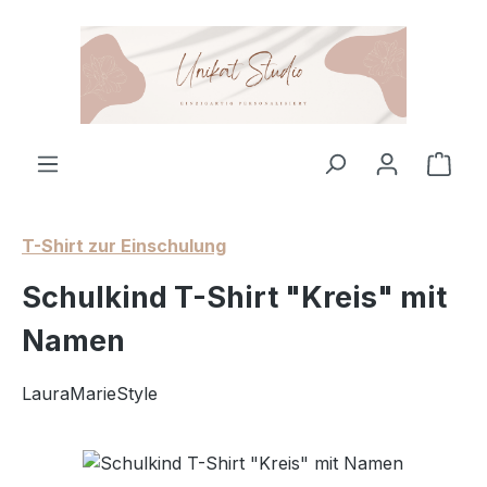
Zum Hauptinhalt springen
Ware
T-Shirt zur Einschulung
Schulkind T-Shirt "Kreis" mit
Namen
LauraMarieStyle
Bildergalerie überspringen