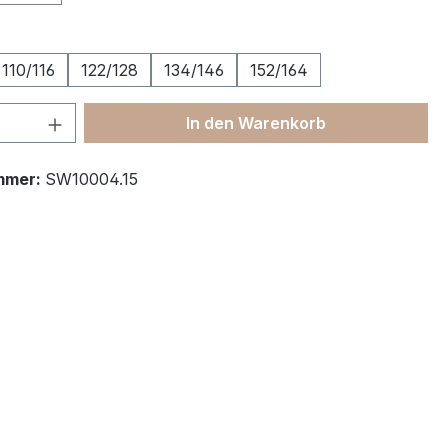
ählen
110/116
122/128
134/146
152/164
 Anzahl: Gib den gewünschten Wert ein 
In den Warenkorb
mmer:
SW10004.15