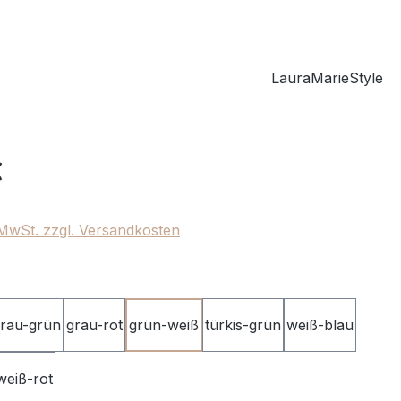
LauraMarieStyle
eis:
€
. MwSt. zzgl. Versandkosten
ählen
rau-grün
grau-rot
grün-weiß
türkis-grün
weiß-blau
weiß-rot