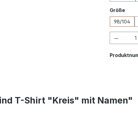
ausw
Größe
98/104
Produkt
Produktnu
ind T-Shirt "Kreis" mit Namen"