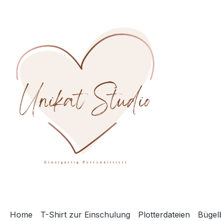
m Hauptinhalt springen
Zur Suche springen
Zur Hauptnavigation springen
Home
T-Shirt zur Einschulung
Plotterdateien
Bügelb