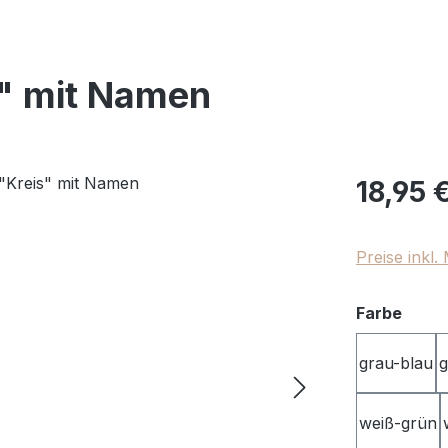
s" mit Namen
Regulärer Pr
18,95 
Preise inkl
ausw
Farbe
grau-blau
g
weiß-grün