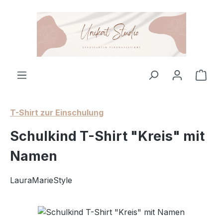
Zum Hauptinhalt springen
Ware
T-Shirt zur Einschulung
Schulkind T-Shirt "Kreis" mit
Namen
LauraMarieStyle
Bildergalerie überspringen