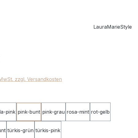
LauraMarieStyle
eis:
€
. MwSt. zzgl. Versandkosten
ählen
ila-pink
pink-bunt
pink-grau
rosa-mint
rot-gelb
unt
türkis-grün
türkis-pink