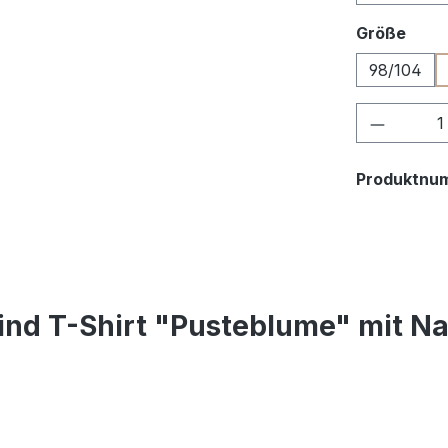
ausw
Größe
98/104
Produkt
Produktnu
ind T-Shirt "Pusteblume" mit 