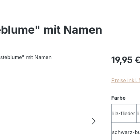
teblume" mit Namen
Regulärer Pr
19,95 
Preise inkl
ausw
Farbe
lila-flieder
l
schwarz-b