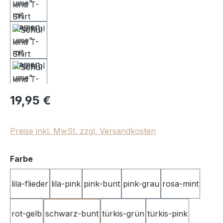
Regulärer Preis:
19,95 €
Preise inkl. MwSt. zzgl. Versandkosten
auswählen
Farbe
lila-flieder
lila-pink
pink-bunt
pink-grau
rosa-mint
rot-gelb
schwarz-bunt
türkis-grün
türkis-pink