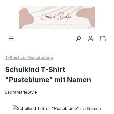
Zum Hauptinhalt springen
Ware
T-Shirt zur Einschulung
Schulkind T-Shirt
"Pusteblume" mit Namen
LauraMarieStyle
Bildergalerie überspringen