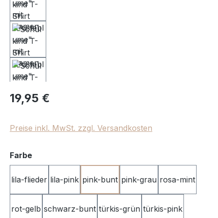
Regulärer Preis:
19,95 €
Preise inkl. MwSt. zzgl. Versandkosten
auswählen
Farbe
lila-flieder
lila-pink
pink-bunt
pink-grau
rosa-mint
rot-gelb
schwarz-bunt
türkis-grün
türkis-pink