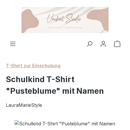
Zum Hauptinhalt springen
Ware
T-Shirt zur Einschulung
Schulkind T-Shirt
"Pusteblume" mit Namen
LauraMarieStyle
Bildergalerie überspringen