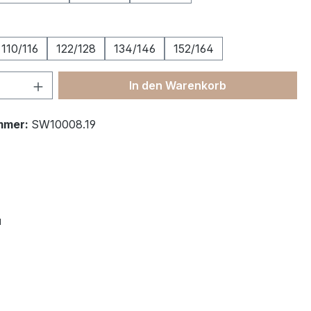
ählen
110/116
122/128
134/146
152/164
 Anzahl: Gib den gewünschten Wert ein 
In den Warenkorb
mmer:
SW10008.19
"