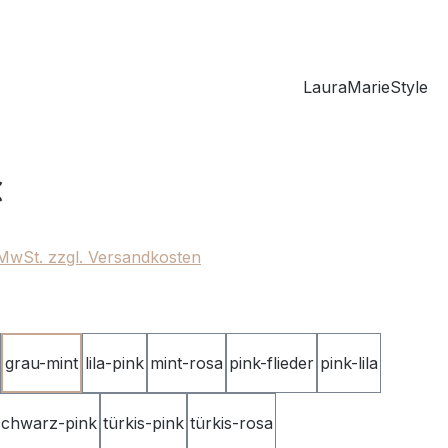
LauraMarieStyle
eis:
€
. MwSt. zzgl. Versandkosten
ählen
grau-mint
lila-pink
mint-rosa
pink-flieder
pink-lila
schwarz-pink
türkis-pink
türkis-rosa