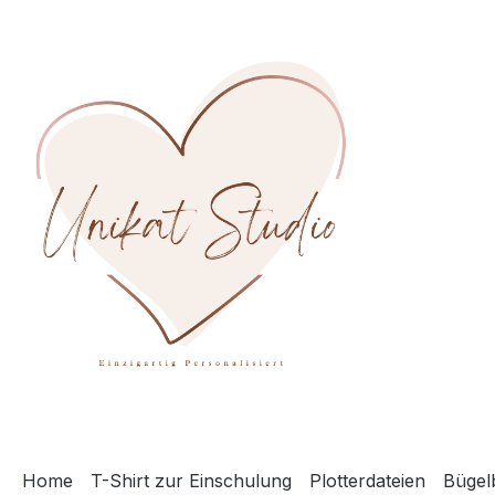
m Hauptinhalt springen
Zur Suche springen
Zur Hauptnavigation springen
Home
T-Shirt zur Einschulung
Plotterdateien
Bügelb