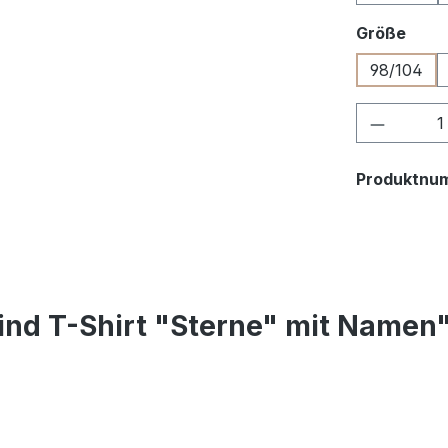
ausw
Größe
98/104
Produkt
Produktnu
ind T-Shirt "Sterne" mit Namen