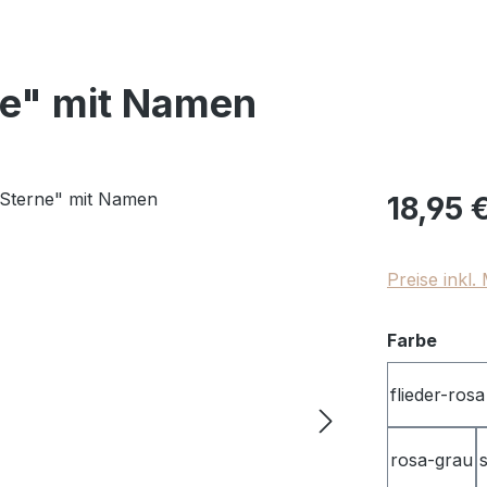
ne" mit Namen
Regulärer Pr
18,95 
Preise inkl
ausw
Farbe
flieder-rosa
rosa-grau