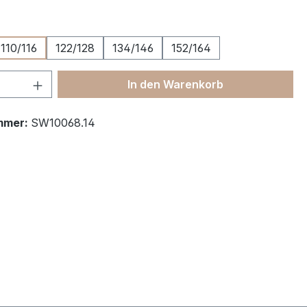
ählen
110/116
122/128
134/146
152/164
 Anzahl: Gib den gewünschten Wert ein 
In den Warenkorb
mmer:
SW10068.14