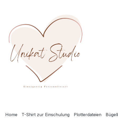
m Hauptinhalt springen
Zur Suche springen
Zur Hauptnavigation springen
Home
T-Shirt zur Einschulung
Plotterdateien
Bügelb