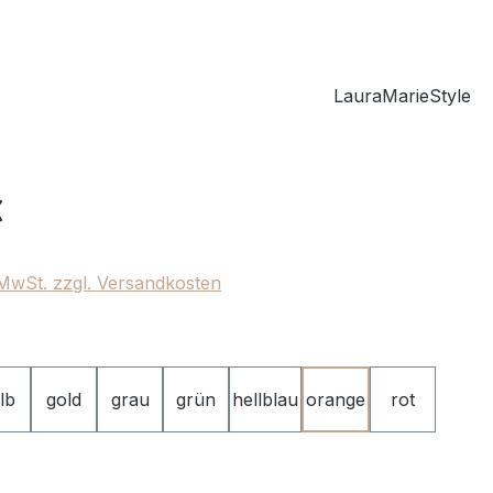
LauraMarieStyle
eis:
€
. MwSt. zzgl. Versandkosten
ählen
lb
gold
grau
grün
hellblau
orange
rot