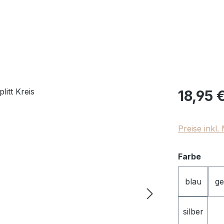
Regulärer Pr
18,95 
Preise inkl
ausw
Farbe
blau
ge
silber