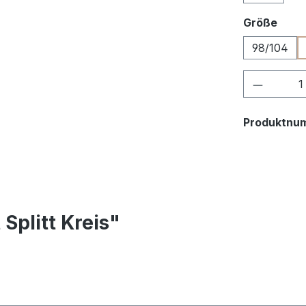
ausw
Größe
98/104
Produkt
Produktnu
Splitt Kreis"