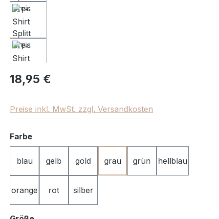
Regulärer Preis:
18,95 €
Preise inkl. MwSt. zzgl. Versandkosten
auswählen
Farbe
blau
gelb
gold
grau
grün
hellblau
orange
rot
silber
auswählen
Größe