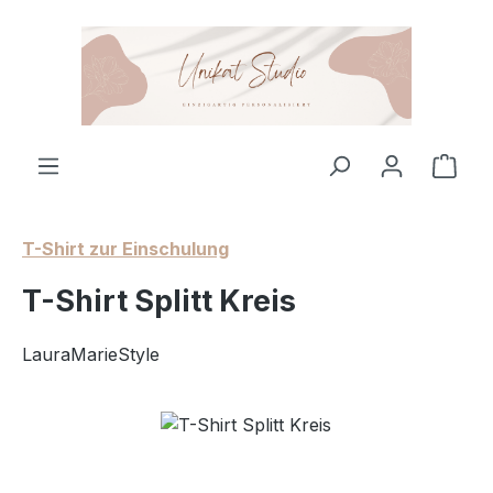
Zum Hauptinhalt springen
Ware
T-Shirt zur Einschulung
T-Shirt Splitt Kreis
LauraMarieStyle
Bildergalerie überspringen