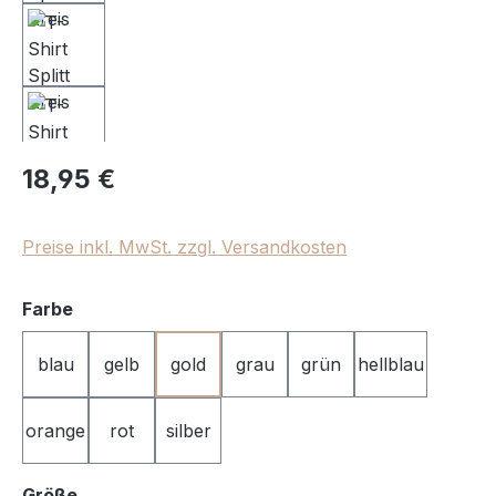
Regulärer Preis:
18,95 €
Preise inkl. MwSt. zzgl. Versandkosten
auswählen
Farbe
blau
gelb
gold
grau
grün
hellblau
orange
rot
silber
auswählen
Größe