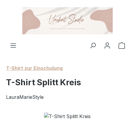
Zum Hauptinhalt springen
Ware
T-Shirt zur Einschulung
T-Shirt Splitt Kreis
LauraMarieStyle
Bildergalerie überspringen